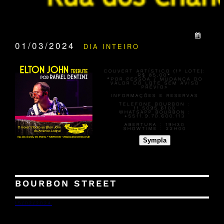
QUANDO:
01/03/2024
DIA INTEIRO
COUVERT ARTÍSTICO (1º LOTE):
R$ 85,00
*
*POR PESSOA / MUDANÇA DO
VALOR DO LOTE SEM AVISO
PRÉVIO>
INFORMAÇÕES E RESERVAS
TELEFONE BOURBON :
11.5095.6100
WHATSAPP BOURBON :
+5511.9.70.600.113
ABERTURA :
19H30
SHOWTIME :
22H00
Sympla
BOURBON STREET
15/02/2024