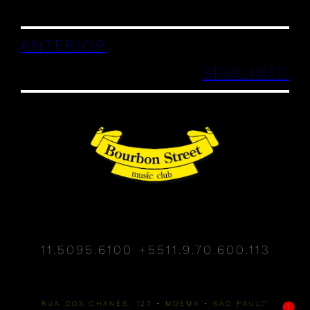
ANTERIOR
SEGUINTE
11.5095.6100
+5511.9.70.600.113
RUA DOS CHANÉS, 127 • MOEMA • SÃO PAULO
1