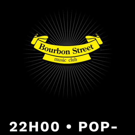
PULAR
PARA
O
CONTEÚDO
22H00 • POP-