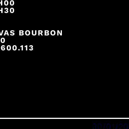
5H00
6H30
VAS BOURBON
00
600.113
30/01/2