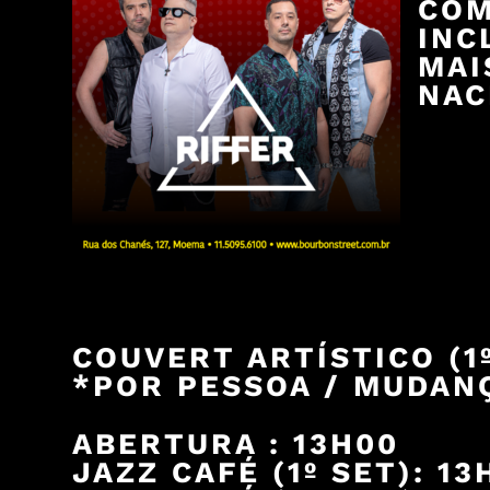
COM
INC
MAI
NAC
COUVERT ARTÍSTICO (1º
*POR PESSOA / MUDANÇ
ABERTURA : 13H00
JAZZ CAFÉ (1º SET): 13