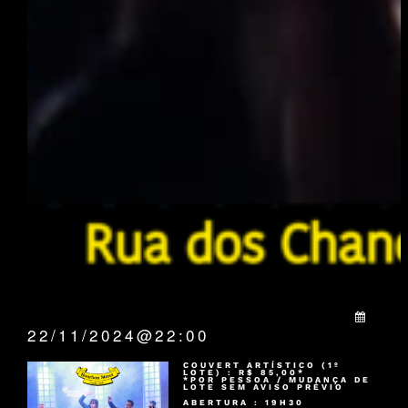
QUANDO:
22/11/2024@22:00
COUVERT ARTÍSTICO (1º
LOTE) : R$ 85,00*
*POR PESSOA / MUDANÇA DE
LOTE SEM AVISO PRÉVIO
ABERTURA : 19H30