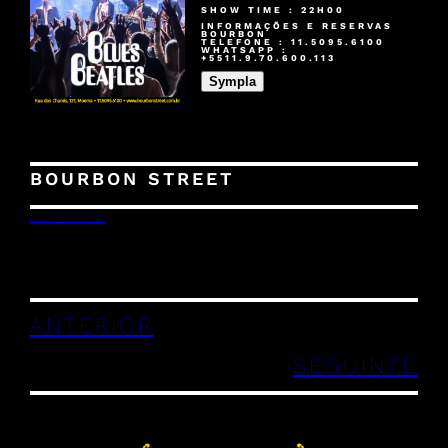
SHOW TIME : 22H00
INFORMAÇÕES E RESERVAS
BOURBON
TELEFONE : 11.5095.6100
WHATSAPP :
+5511.9.70.600.113
Sympla
BOURBON STREET
25/09/2024
ANTERIOR
SEGUINTE