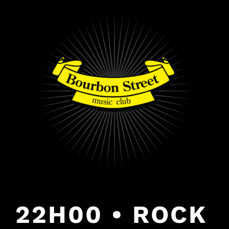
PULAR
PARA
O
CONTEÚDO
22H00 • ROCK