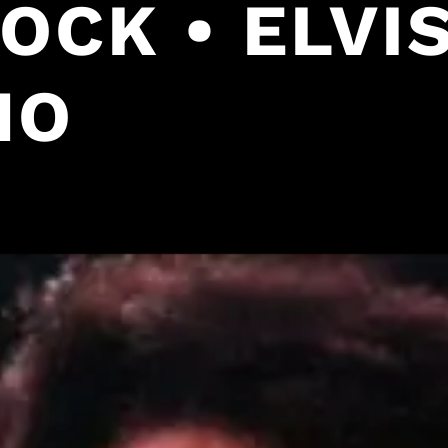
ROCK • ELVI
HO