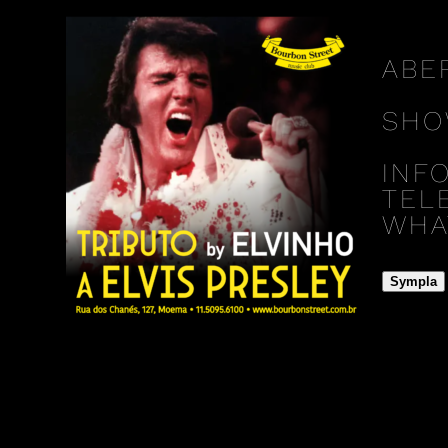
ABE
SHO
INF
TELE
WHAT
Sympla