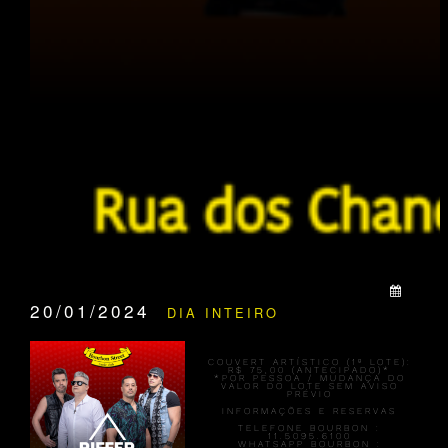
QUANDO:
20/01/2024
DIA INTEIRO
COUVERT ARTÍSTICO (1º LOTE):
R$ 75,00
(ANTECIPADO)*
*POR PESSOA / MUDANÇA DO
VALOR DO LOTE SEM AVISO
PRÉVIO
INFORMAÇÕES E RESERVAS
TELEFONE BOURBON :
11.5095.6100
WHATSAPP BOURBON :