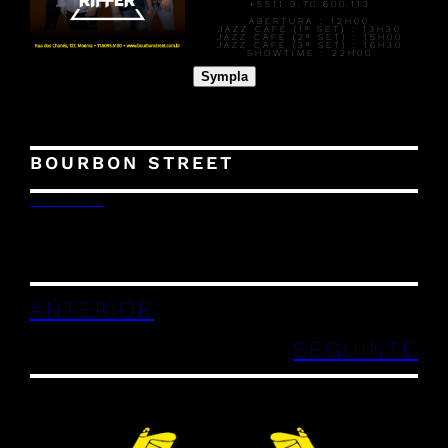
+5511.9.70.600.113
ABERTURA :
12H00
JAZZ CAFÉ (1º SET) :
13H30
JAZZ CAFÉ (2º SET) :
15H00
JAZZ CAFÉ (3º SET) :
16H30
SHOWTIME :
22H00
Sympla
BOURBON STREET
29/12/2023
ANTERIOR
SEGUINTE