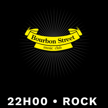
PULAR
PARA
O
CONTEÚDO
22H00 • ROCK