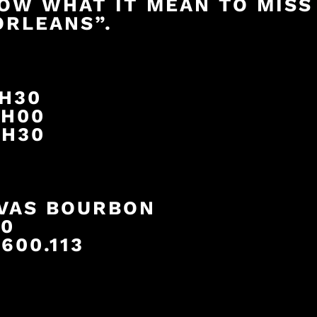
NOW WHAT IT MEAN TO MISS
ORLEANS”.
3H30
5H00
6H30
VAS BOURBON
00
600.113