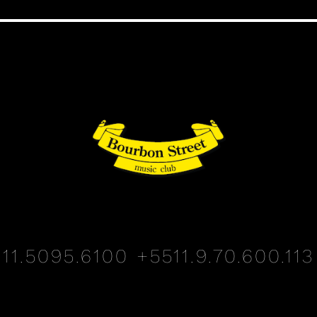
11.5095.6100
+5511.9.70.600.113