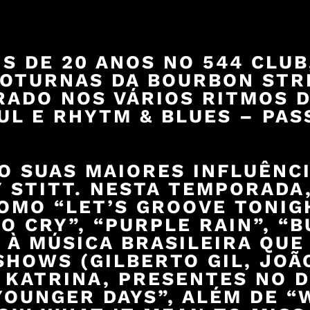
 DE 20 ANOS NO 544 CLUB
NOTURNAS DA BOURBON STR
RADO NOS VÁRIOS RITMOS D
OUL E RHYTM & BLUES – PA
O SUAS MAIORES INFLUÊNCI
 STITT. NESTA TEMPORADA
OMO “LET’S GROOVE TONIG
 CRY”, “PURPLE RAIN”, “B
 À MÚSICA BRASILEIRA QUE
HOWS (GILBERTO GIL, JOÃO
KATRINA, PRESENTES NO D
YOUNGER DAYS”, ALÉM DE 