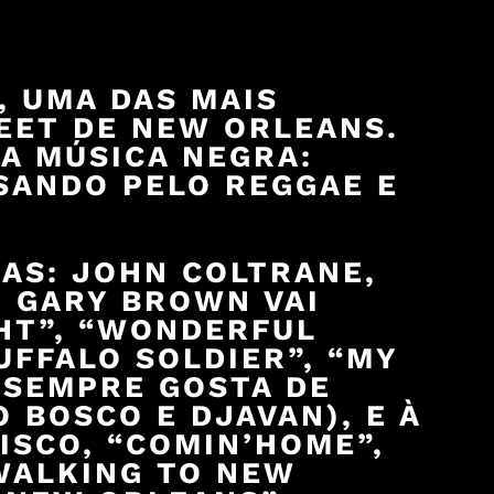
, UMA DAS MAIS
EET DE NEW ORLEANS.
A MÚSICA NEGRA:
SSANDO PELO REGGAE E
AS: JOHN COLTRANE,
, GARY BROWN VAI
HT”, “WONDERFUL
UFFALO SOLDIER”, “MY
 SEMPRE GOSTA DE
 BOSCO E DJAVAN), E À
ISCO, “COMIN’HOME”,
“WALKING TO NEW