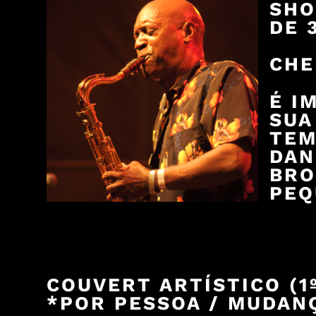
SHO
DE 
CHE
É I
SUA
TEM
DAN
BRO
PEQ
COUVERT ARTÍSTICO (1º
*POR PESSOA / MUDANÇ