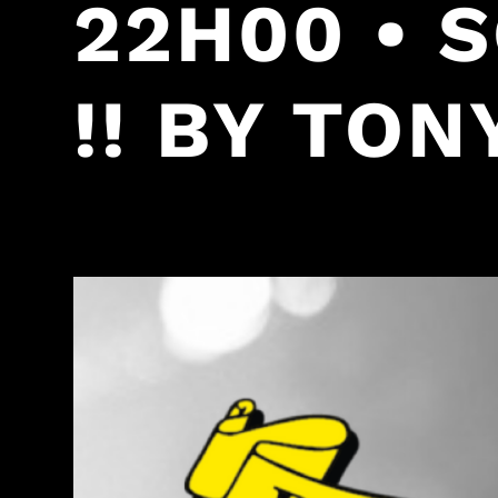
22H00 • 
!! BY TO