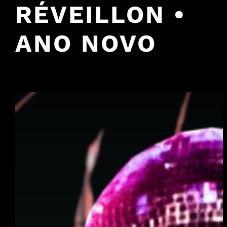
RÉVEILLON •
ANO NOVO