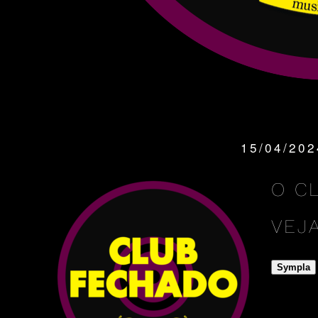
15/04/20
QUANDO:
O C
VEJ
Sympla