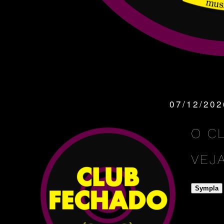
07/12/20
QUANDO:
O C
VEJ
Sympla