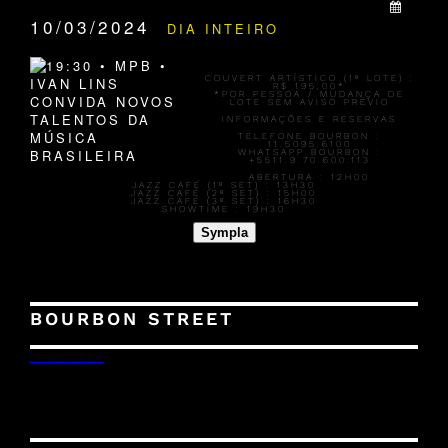
QUANDO:
10/03/2024
DIA INTEIRO
COUVERT ARTÍSTICO (1º LOTE) :
R$ 195,00*
*POR PESSOA / MUDANÇA DE
LOTE SEM AVISO PRÉVIO
INFORMAÇÕES E RESERVAS
TELEFONE BOURBON :
11.5095.6100
WHATSAPP BOURBON :
+5511.9.70.600.113
ABERTURA :
12H00
JAZZ CAFÉ (1º SET) :
13H30
JAZZ CAFÉ (2º SET) :
15H00
JAZZ CAFÉ (3º SET) :
16H30
SHOWTIME :
19H30
Sympla
BOURBON STREET
15/02/2024