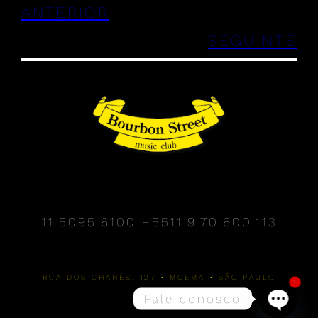
ANTERIOR
SEGUINTE
11.5095.6100
+5511.9.70.600.113
RUA DOS CHANÉS, 127 • MOEMA • SÃO PAULO
1
Fale conosco