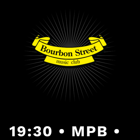
PULAR
PARA
O
CONTEÚDO
19:30 • MPB •