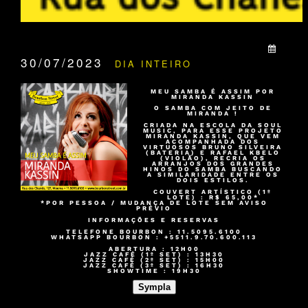
QUANDO:
30/07/2023
DIA INTEIRO
MEU SAMBA É ASSIM POR
MIRANDA KASSIN
O SAMBA COM JEITO DE
MIRANDA !
CRIADA NA ESCOLA DA SOUL
MUSIC, PARA ESSE PROJETO
MIRANDA KASSIN, QUE VEM
ACOMPANHADA DOS
VIRTUOSOS BRUNO SILVEIRA
(BATERIA) E RAFAEL KBELO
(VIOLÃO), RECRIA OS
ARRANJOS DOS GRANDES
HINOS DO SAMBA BUSCANDO
A SIMILARIDADE ENTRE OS
DOIS ESTILOS.
COUVERT ARTÍSTICO (1º
LOTE) :
R$ 65,00*
*POR PESSOA / MUDANÇA DE LOTE SEM AVISO
PRÉVIO
INFORMAÇÕES E RESERVAS
TELEFONE BOURBON : 11.5095.6100
WHATSAPP BOURBON : +5511.9.70.600.113
ABERTURA :
12H00
JAZZ CAFÉ (1º SET) :
13H30
JAZZ CAFÉ (2º SET) :
15H00
JAZZ CAFÉ (3º SET) :
16H30
SHOWTIME :
19H30
Sympla