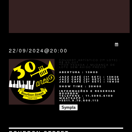
QUANDO:
22/09/2024@20:00
COUVERT ARTÍSTICO (1º LOTE) :
R$ 65,00*
*POR PESSOA / MUDANÇA DE
LOTE SEM AVISO PRÉVIO
ABERTURA : 13H00
JAZZ CAFÉ (1º SET) : 13H30
JAZZ CAFÉ (2º SET) : 15H00
JAZZ CAFÉ (3º SET) : 16H30
SHOW TIME : 20H00
INFORMAÇÕES E RESERVAS
BOURBON
TELEFONE : 11.5095.6100
WHATSAPP :
+5511.9.70.600.113
Sympla