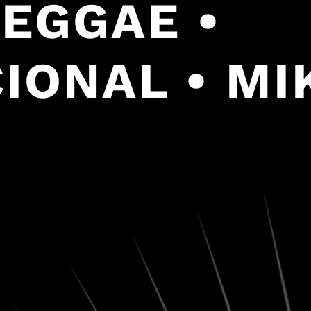
REGGAE •
IONAL • MI