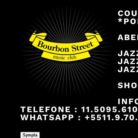
COU
*PO
ABE
JAZ
JAZ
JAZ
SHO
INF
TELEFONE : 11.5095.61
WHATSAPP : +5511.9.70.
Sympla