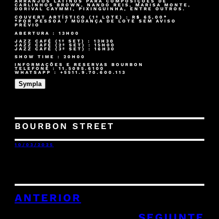
ARRANJOS LATINOS PARA COMPOSIÇÕES DE
CARLINHOS BROWN, NANDO REIS, MARISA MONTE,
DORIVAL CAYMMI, PIXINGUINHA, ENTRE OUTROS.
COUVERT ARTÍSTICO (1º LOTE) : R$ 65,00*
*POR PESSOA / MUDANÇA DE LOTE SEM AVISO
PRÉVIO
ABERTURA : 13H00
JAZZ CAFÉ (1º SET) : 13H30
JAZZ CAFÉ (2º SET) : 15H00
JAZZ CAFÉ (3º SET) : 16H30
SHOW TIME : 20H00
INFORMAÇÕES E RESERVAS BOURBON
TELEFONE : 11.5095.6100
WHATSAPP : +5511.9.70.600.113
Sympla
BOURBON STREET
10/03/2025
ANTERIOR
SEGUINTE