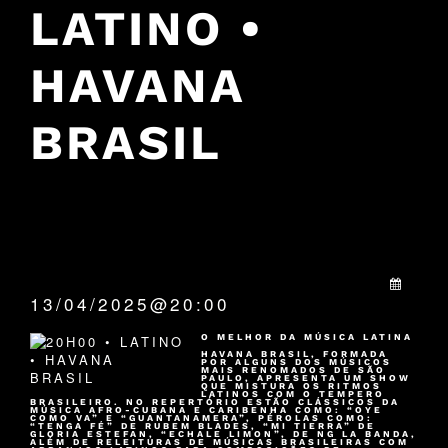
LATINO •
HAVANA
BRASIL
QUANDO:
13/04/2025@20:00
O MELHOR DA MÚSICA LATINA
HAVANA BRASIL, FORMADA
POR ALGUNS DOS MÚSICOS
MAIS RENOMADOS DE SÃO
PAULO, APRESENTA UM SHOW
QUE MISTURA OS RITMOS
LATINOS COM O TEMPERO
BRASILEIRO. NO REPERTÓRIO ESTÃO CLÁSSICOS DA
MÚSICA AFRO-CUBANA E CARIBENHA COMO: “OYE
COMO VA” E “GUANTANAMERA”, PÉROLAS COMO:
“TENGA FÉ” DE RUBEM BLADES, “MI TIERRA” DE
GLORIA ESTEFAN, “ECHALE LIMON”, DE NG LA BANDA,
ALÉM DE RELEITURAS DE MÚSICAS BRASILEIRAS COM