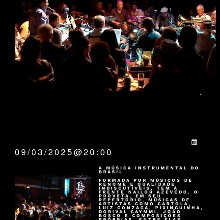
QUANDO:
09/03/2025@20:00
A MÚSICA INSTRUMENTAL DO
BRASIL
FORMADA POR MÚSICOS DE
RENOME E QUALIDADE
INDISCUTÍVEIS, TEM À
FRENTE NAILOR AZEVEDO, O
PROVETA. EM SEU
REPERTÓRIO, MÚSICAS DE
ARTISTAS COMO CARTOLA,
LUIZ GONZAGA, PIXINGUINHA,
DORIVAL CAYMMI, JOÃO
BOSCO E COMPOSIÇÕES
PRÓPRIAS, ENTRE ELAS