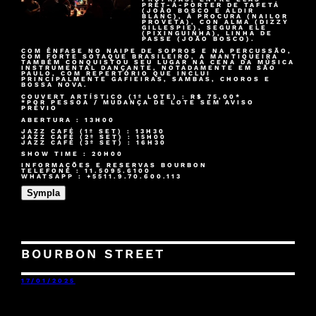
PRÊT-À-PORTER DE TAFETÁ
(JOÃO BOSCO E ALDIR
BLANC), À PROCURA (NAILOR
PROVETA), CON ALMA (DIZZY
GILLESPIE), SEGURA ELE
(PIXINGUINHA), LINHA DE
PASSE (JOÃO BOSCO).
COM ÊNFASE NO NAIPE DE SOPROS E NA PERCUSSÃO,
COM FORTE SOTAQUE BRASILEIRO, A MANTIQUEIRA
TAMBÉM CONQUISTOU SEU LUGAR NA CENA DA MÚSICA
INSTRUMENTAL DANÇANTE, NOTADAMENTE EM SÃO
PAULO, COM REPERTÓRIO QUE INCLUI
PRINCIPALMENTE GAFIEIRAS, SAMBAS, CHOROS E
BOSSA NOVA.
COUVERT ARTÍSTICO (1º LOTE) : R$ 75,00*
*POR PESSOA / MUDANÇA DE LOTE SEM AVISO
PRÉVIO
ABERTURA : 13H00
JAZZ CAFÉ (1º SET) : 13H30
JAZZ CAFÉ (2º SET) : 15H00
JAZZ CAFÉ (3º SET) : 16H30
SHOW TIME : 20H00
INFORMAÇÕES E RESERVAS BOURBON
TELEFONE : 11.5095.6100
WHATSAPP : +5511.9.70.600.113
Sympla
BOURBON STREET
17/01/2025