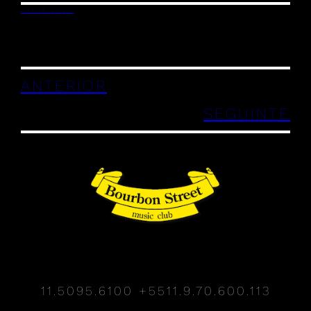
23/04/2024
ANTERIOR
SEGUINTE
11.5095.6100
+5511.9.70.600.113