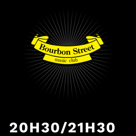
PULAR
PARA
O
CONTEÚDO
20H30/21H30