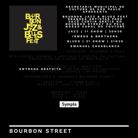
SECRETARIA MUNICIPAL DE
CULTURA DE SÃO PAULO
APRESENTA
BOURBON JAZZ & BLUES FEST
GRANDES ARTISTAS PARA
VOCÊ CURTIR GRÁTIS NO
BOURBON STREET OU PELO
NOSSO CANAL DO YOUTUBE
JAZZ | 1º SHOW | 20H30
IRMÃOS & BROTHERS
BLUES | 2º SHOW | 21H30
EMANUEL CASABLANCA
PRODUÇÃO: BOURBON STREET
REALIZAÇÃO: PROMAC | SÃO PAULO CAPITAL DA CULTURA |
PREFEITURA DA CIDADE DE SÃO PAULO
COUVERT ARTÍSTICO :
GRATUITO*
*
ENTRADA GRATUITA
COM EMISSÃO DE VOUCHERS
ANTECIPADOS (LUGARES LIMITADOS)
INFORMAÇÕES E RESERVAS BOURBON STREET
TELEFONE : 11.5095.6100
WHATSAPP : +5511.9.70.600.113
ABERTURA :
19H30
SHOW 1 :
20H30
SHOW 2 :
21H30
Sympla
BOURBON STREET