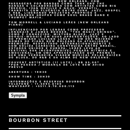
NEW ORLEANS, COM
PASSAGENS POR BANDAS COMO TANK AND THE
BANGAS E COLABORAÇÕES COM ARTISTAS COMO BIG
FREEDIA, IVAN NEVILLE E NOJO. VERSÁTIL,
TRANSITA COM FLUÊNCIA ENTRE FUNK, JAZZ, GOSPEL
E R&B, LIDERANDO PROJETOS PRÓPRIOS E
INTEGRANDO GRUPOS COMO SOUL BRASS BAND E
TRUMPET MAFIA.
TOM WORRELL & LUCIANO LEÃES (NEW ORLEANS
PIANO)
INFLUENCIADO POR LENDAS COMO PROFESSOR
LONGHAIR E JAMES BOOKER, “THE MAGIC GRINGO”,
COMO É CONHECIDO, MISTURA BLUES, JAZZ E
BOOGIE-WOOGIE EM SUAS APRESENTAÇÕES. AO LADO
DO PREMIADO LUCIANO LEÃES — UM DOS MAIORES
NOMES DO PIANO NEW ORLEANS DA ATUALIDADE.
PREMIADO, RESPEITADO INTERNACIONALMENTE E
COM SÓLIDA CARREIRA CONSTRUÍDA ENTRE BRASIL,
ESTADOS UNIDOS E EUROPA, LEÃES LEVA AO
FESTIVAL SUA INCONFUNDÍVEL PEGADA RÍTMICA E
EMOCIONAL, EM UMA APRESENTAÇÃO QUE PROMETE
SER UMA VERDADEIRA VIAGEM MUSICAL PELAS RAÍZES
DO BLUES, DO R&B E DA ALMA DE NEW ORLEANS.
COUVERT ARTÍSTICO (1º LOTE) : R$ 95,00*
*POR PESSOA / MUDANÇA DE LOTE SEM AVISO
PRÉVIO
ABERTURA : 19H30
SHOW TIME : 20H30
INFORMAÇÕES E RESERVAS BOURBON
TELEFONE : 11.5095.6100
WHATSAPP : +5511.9.70.600.113
Sympla
BOURBON STREET