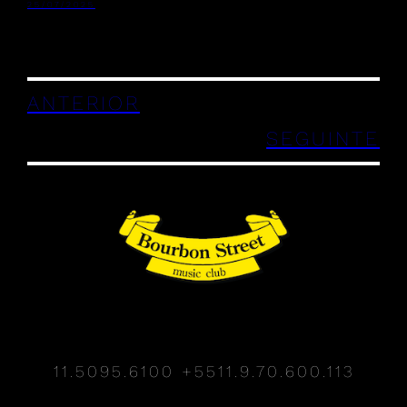
25/07/2025
ANTERIOR
SEGUINTE
11.5095.6100
+5511.9.70.600.113