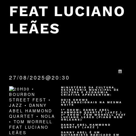
FEAT LUCIANO
LEÃES
QUANDO:
27/08/2025@20:30
MINISTÉRIO DA CULTURA,
SECRETARIA MUNICIPAL DE
CULTURA E ECONOMIA
CRIATIVA APRESENTAM:
DOIS SHOWS
INTERNACIONAIS NA MESMA
NOITE
1° SHOW: DANNY ABEL
HAMMOND QUARTET (JAZZ )
2° SHOW: TOM WORRELL FEAT
LUCIANO LEÃES (PIANO NEW
ORLEANS)
DANNY ABEL HAMMOND
QUARTET (JAZZ )
DANNY ABEL É UM
GUITARRISTA RADICADO EM