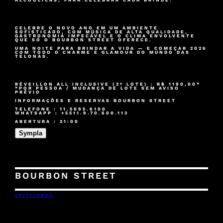
CELEBRE O NOVO ANO EM UM AMBIENTE
SOFISTICADO, COM MÚSICA DE ALTA QUALIDADE,
GASTRONOMIA IMPECÁVEL E O CLIMA ENVOLVENTE
QUE SÓ O BOURBON STREET OFERECE.
UMA NOITE PARA BRINDAR A VIDA — E COMEÇAR 2026
COM TODO O CHARME E GLAMOUR DO MUNDO DAS
TELONAS.
RÉVEILLON ALL INCLUSIVE (2º LOTE) : R$ 1190,00*
*POR PESSOA / MUDANÇA DE LOTE SEM AVISO
PRÉVIO
INFORMAÇÕES E RESERVAS BOURBON STREET
TELEFONE : 11.5095.6100
WHATSAPP : +5511.9.70.600.113
ABERTURA : 21:00
Sympla
BOURBON STREET
19/11/2025