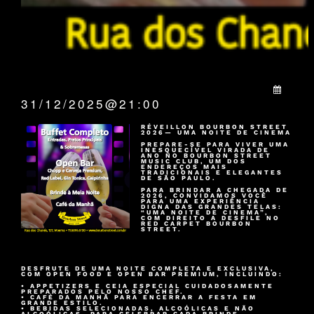
QUANDO:
31/12/2025@21:00
RÉVEILLON BOURBON STREET
2026— UMA NOITE DE CINEMA
PREPARE-SE PARA VIVER UMA
INESQUECÍVEL VIRADA DE
ANO NO BOURBON STREET
MUSIC CLUB, UM DOS
ENDEREÇOS MAIS
TRADICIONAIS E ELEGANTES
DE SÃO PAULO.
PARA BRINDAR A CHEGADA DE
2026, CONVIDAMOS VOCÊ
PARA UMA EXPERIÊNCIA
DIGNA DAS GRANDES TELAS:
“UMA NOITE DE CINEMA”,
COM DIREITO A DESFILE NO
RED CARPET BOURBON
STREET.
DESFRUTE DE UMA NOITE COMPLETA E EXCLUSIVA,
COM OPEN FOOD E OPEN BAR PREMIUM, INCLUINDO:
• APPETIZERS E CEIA ESPECIAL CUIDADOSAMENTE
PREPARADOS PELO NOSSO CHEF.
• CAFÉ DA MANHÃ PARA ENCERRAR A FESTA EM
GRANDE ESTILO.
• BEBIDAS SELECIONADAS, ALCOÓLICAS E NÃO
ALCOÓLICAS, PARA CELEBRAR CADA BRINDE.