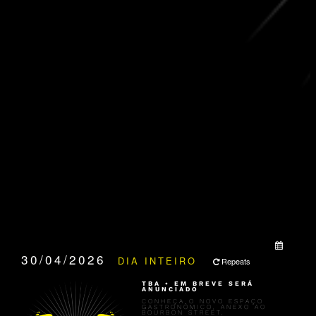
QUANDO:
30/04/2026
DIA INTEIRO
Repeats
TBA • EM BREVE SERÁ
ANUNCIADO
CONHEÇA O NOVO ESPAÇO
GASTRONÔMICO, ANEXO AO
BOURBON STREET,