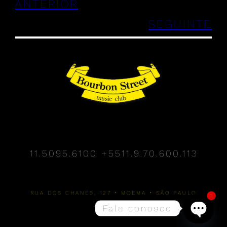
ANTERIOR
SEGUINTE
11.5095.6100
+5511.9.70.600.113
RUA DOS CHANÉS, 127 • MOEMA • SÃO PAULO
1
Fale conosco
Open