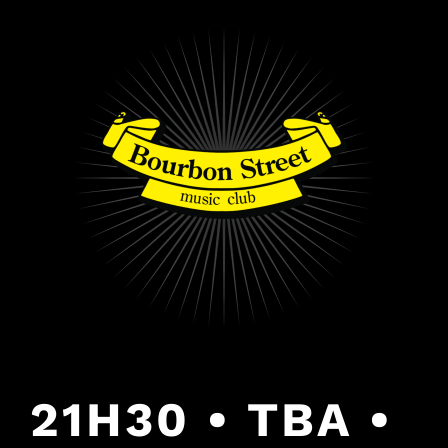
PULAR
PARA
O
CONTEÚDO
21H30 • TBA •