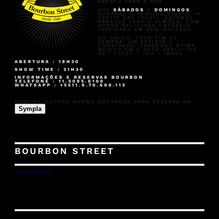
ABERTO PARA A RUA
AOS
SÁBADOS
E
DOMINGOS
,
DURANTE O PERÍODO DIURNO (A
PARTIR DAS 13H00), ESTAMOS
ABERTOS PARA O ALMOÇO, COM
NOSSO DELICIOSO CARDÁPIO
INSPIRADO EM NEW ORLEANS.
NO PALCO, TODO FIM DE
SEMANA, UM ARTISTA É
CONVIDADO, TRAZENDO ÓTIMA
MÚSICA EM 3 SETS GRATUITOS
AS : 13H30 – 15H – 16H30
ABERTURA : 19H30
SHOW TIME : 21H30
INFORMAÇÕES E RESERVAS BOURBON
TELEFONE : 11.5095.6100
WHATSAPP : +5511.9.70.600.113
CONFIRA OUTROS SHOWS NOTURNOS PARA RESERVA NA
Sympla
BOURBON STREET
12/02/2022