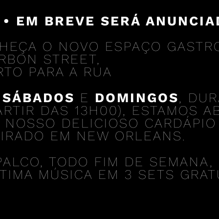
 • EM BREVE SERÁ ANUNCIA
HEÇA O NOVO ESPAÇO GASTR
RBON STREET,
RTO PARA A RUA
S
SÁBADOS
E
DOMINGOS
, DU
PARTIR DAS 13H00), ESTAMOS 
 NOSSO DELICIOSO CARDÁPIO
PIRADO EM NEW ORLEANS.
PALCO, TODO FIM DE SEMANA, 
IMA MÚSICA EM 3 SETS GRATUI