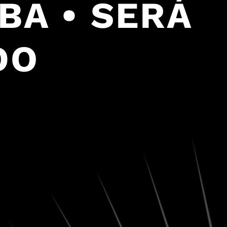
BA • SERÁ
DO