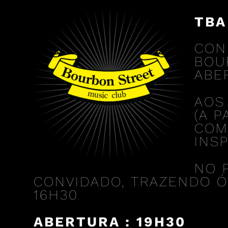
TBA
CON
BOU
ABE
AO
(A 
COM
INS
NO 
CONVIDADO, TRAZENDO ÓT
16H30
ABERTURA : 19H30