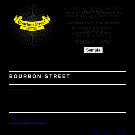
COUVERT ARTÍSTICO (1º LOTE):
R$ 45,00
*
*POR PESSOA / MUDANÇA DO
VALOR DO LOTE SEM AVISO
PRÉVIO
INFORMAÇÕES E RESERVAS
TELEFONE BOURBON :
11.5095.6100
WHATSAPP BOURBON :
+5511.9.70.600.113
ABERTURA :
19H30
SHOWTIME :
21H30
Sympla
BOURBON STREET
28/11/2023
ANTERIOR
SEGUINTE