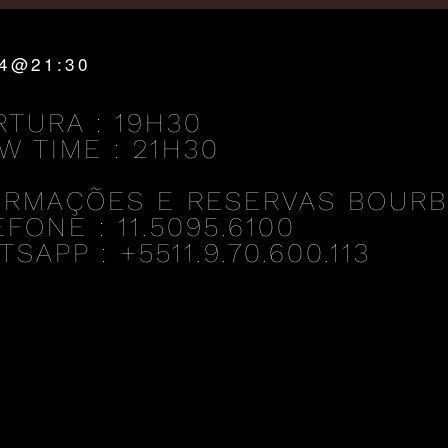
24@21:30
RTURA : 19H30
W TIME : 21H30
ORMAÇÕES E RESERVAS BOUR
FONE : 11.5095.6100
SAPP : +5511.9.70.600.113