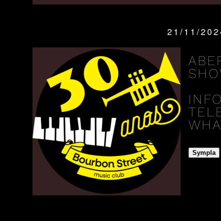
21/11/20
QUANDO:
ABE
SHO
INF
TELE
WHAT
Sympla