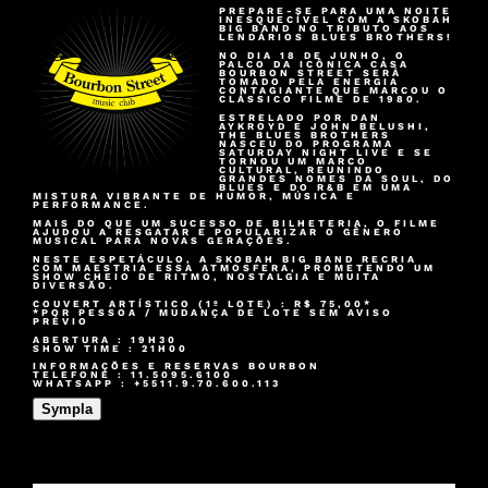
PREPARE-SE PARA UMA NOITE
INESQUECÍVEL COM A SKOBAH
BIG BAND NO TRIBUTO AOS
LENDÁRIOS BLUES BROTHERS!
NO DIA 18 DE JUNHO, O
PALCO DA ICÔNICA CASA
BOURBON STREET SERÁ
TOMADO PELA ENERGIA
CONTAGIANTE QUE MARCOU O
CLÁSSICO FILME DE 1980.
ESTRELADO POR DAN
AYKROYD E JOHN BELUSHI,
THE BLUES BROTHERS
NASCEU DO PROGRAMA
SATURDAY NIGHT LIVE E SE
TORNOU UM MARCO
CULTURAL, REUNINDO
GRANDES NOMES DA SOUL, DO
BLUES E DO R&B EM UMA
MISTURA VIBRANTE DE HUMOR, MÚSICA E
PERFORMANCE.
MAIS DO QUE UM SUCESSO DE BILHETERIA, O FILME
AJUDOU A RESGATAR E POPULARIZAR O GÊNERO
MUSICAL PARA NOVAS GERAÇÕES.
NESTE ESPETÁCULO, A SKOBAH BIG BAND RECRIA
COM MAESTRIA ESSA ATMOSFERA, PROMETENDO UM
SHOW CHEIO DE RITMO, NOSTALGIA E MUITA
DIVERSÃO.
COUVERT ARTÍSTICO (1º LOTE) : R$ 75,00*
*POR PESSOA / MUDANÇA DE LOTE SEM AVISO
PRÉVIO
ABERTURA : 19H30
SHOW TIME : 21H00
INFORMAÇÕES E RESERVAS BOURBON
TELEFONE : 11.5095.6100
WHATSAPP : +5511.9.70.600.113
Sympla