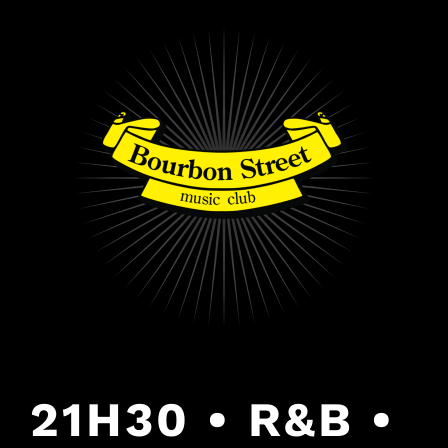
PULAR
PARA
O
CONTEÚDO
21H30 • R&B •