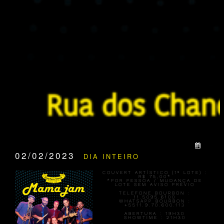
QUANDO:
02/02/2023
DIA INTEIRO
COUVERT ARTÍSTICO (1º LOTE) :
R$ 75,00*
*POR PESSOA / MUDANÇA DE
LOTE SEM AVISO PRÉVIO
TELEFONE BOURBON :
11.5095.6100
WHATSAPP BOURBON :
+5511.9.70.600.113
ABERTURA :
19H30
SHOWTIME :
21H30