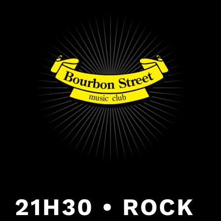
PULAR
PARA
O
CONTEÚDO
21H30 • ROCK