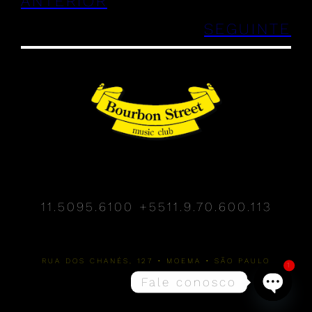
ANTERIOR
SEGUINTE
11.5095.6100
+5511.9.70.600.113
RUA DOS CHANÉS, 127 • MOEMA • SÃO PAULO
1
Fale conosco
Open