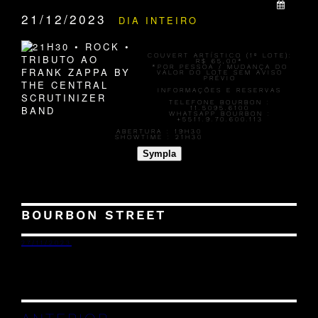
QUANDO:
21/12/2023
DIA INTEIRO
COUVERT ARTÍSTICO (1º LOTE):
R$ 65,00
*
*POR PESSOA / MUDANÇA DO
VALOR DO LOTE SEM AVISO
PRÉVIO
INFORMAÇÕES E RESERVAS
TELEFONE BOURBON :
11.5095.6100
WHATSAPP BOURBON :
+5511.9.70.600.113
ABERTURA :
19H30
SHOWTIME :
21H30
Sympla
BOURBON STREET
27/11/2023