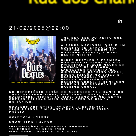
QUANDO:
21/02/2025@22:00
THE BEATLES DO JEITO QUE
SÓ ELES FAZEM.
A BANDA NACIONAL QUE É UM
SUCESSO INTERNACIONAL
TRAZ UM NOVO SHOW AO
BOURBON STREET, A HARD
DANCE NIGHT!
BLUES BEATLES É FORMADA
POR MARCOS VIANA NA VOZ
PRINCIPAL, FLÁVIO NAVES NO
HAMMOND B3 E PIANO,
LANCASTER FERREIRA NA
GUITARRA E BACKING VOCAL,
BRUNO FALCÃO NO BAIXO E
BACKING VOCAL, FRED
BARLEY NA BATERIA E
BACKING VOCAL, E DENILSON
MARTINS NO SAXOFONE E
BACKING VOCAL.
NO REPERTÓRIO ESTÃO OS SUCESSOS YOU CAN’T DO
THAT, ELEANOR RIGBY, YESTERDAY, HELP, YELLOW
SUBMARINE, TICKET TO RIDE, STAND BY ME, ENTRE
OUTRAS BALADAS MAIS DANÇANTES DA BANDA
BRITÂNICA.
COUVERT ARTÍSTICO (1º LOTE) : R$ 85,00*
*POR PESSOA / MUDANÇA DE LOTE SEM AVISO
PRÉVIO
ABERTURA : 19H30
SHOW TIME : 22H00
INFORMAÇÕES E RESERVAS BOURBON
TELEFONE : 11.5095.6100
WHATSAPP : +5511.9.70.600.113