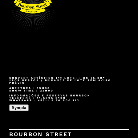
COUVERT ARTÍSTICO (1º LOTE) : R$ 75,00*
*POR PESSOA / MUDANÇA DE LOTE SEM AVISO
PRÉVIO
ABERTURA : 19H30
SHOW TIME : 22H00
INFORMAÇÕES E RESERVAS BOURBON
TELEFONE : 11.5095.6100
WHATSAPP : +5511.9.70.600.113
Sympla
BOURBON STREET