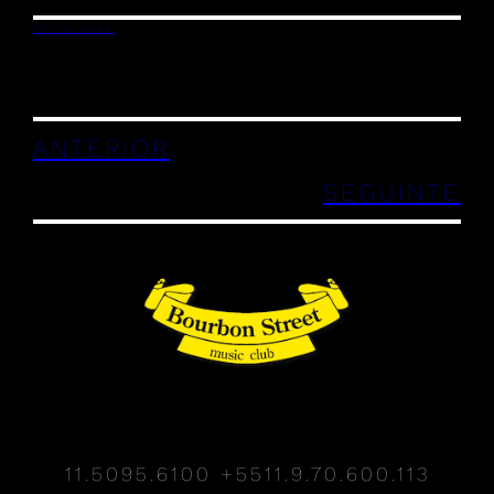
10/02/2026
ANTERIOR
SEGUINTE
11.5095.6100
+5511.9.70.600.113