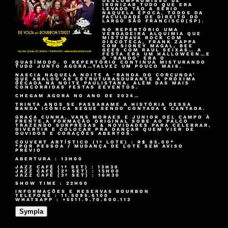
DESCOMPROMISSO DE
IRONIZAR TUDO QUE ERA
LEVADO TÃO A SÉRIO
NAQUELA ÉPOCA, TODOS DA
FACULDADE DE DIREITO DO
LARGO SÃO FRANCISCO(SP).
NO REPERTÓRIO UMA
VERDADEIRA ALQUIMIA QUE
MISTURAVA ROCK COM
DISCOTECA, FRANK ZAPPA
COM SIDNEY MAGAL, BEE
GEES COM RAUL SEIXAS… A
FESTA ERA UM HALLOWEEN…E
O ‘BANDO’ ERA O
QUASÍMODO. O REPERTÓRIO CONTINUA MISTURANDO
TUDO JUNTO AGORA…TALVEZ UM POUCO MAIS.
NASCIA NAQUELA NOITE A ‘BANDA DO CORCUNDA’
QUE ABALOU AS ESTRUTURASDURANTE A PRÓXIMA
DÉCADA NA NOITE PAULISTANA, ALÉM DAS MAIS
CONCORRIDAS FESTAS EEVENTOS.
CHEGAM AGORA NO ANO DE 2024…
TRINTA ANOS SE PASSARAME A HISTÓRIA DESSA
BANDA ICÔNICA SEGUE SENDO CONTADA E CANTADA.
GRAÇA CUNHA, VANS MORAES E JUNIOR DEL CAMPO À
FRENTE,A FORMAÇÃO ORIGINAL SOBE AO PALCO
TRAZENDO SURPRESAS & NOVIDADES PARA CELEBRAR,
DIVERTIR E COLOCAR PRA DANÇAR QUEM VIER DE
OUVIDOS E CORAÇÕES ABERTOS.
COUVERT ARTÍSTICO (1º LOTE) : R$ 85,00*
*POR PESSOA / MUDANÇA DE LOTE SEM AVISO
PRÉVIO
ABERTURA : 13H00
JAZZ CAFÉ (1º SET) : 13H30
JAZZ CAFÉ (2º SET) : 15H00
JAZZ CAFÉ (3º SET) : 16H30
SHOW TIME : 22H00
INFORMAÇÕES E RESERVAS BOURBON
TELEFONE : 11.5095.6100
WHATSAPP : +5511.9.70.600.113
Sympla