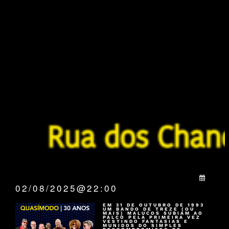
QUANDO:
02/08/2025@22:00
EM 31 DE OUTUBRO DE 1993
UM BANDO DE TREZE (OU
MAIS) MALUCOS SUBIAM AO
PALCO PELA PRIMEIRA VEZ
VESTINDO FANTASIAS E
MUNIDOS DO SIMPLES