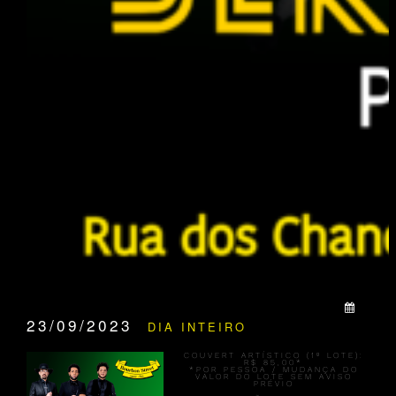
QUANDO:
23/09/2023
DIA INTEIRO
COUVERT ARTÍSTICO (1º LOTE):
R$ 85,00
*
*POR PESSOA / MUDANÇA DO
VALOR DO LOTE SEM AVISO
PRÉVIO