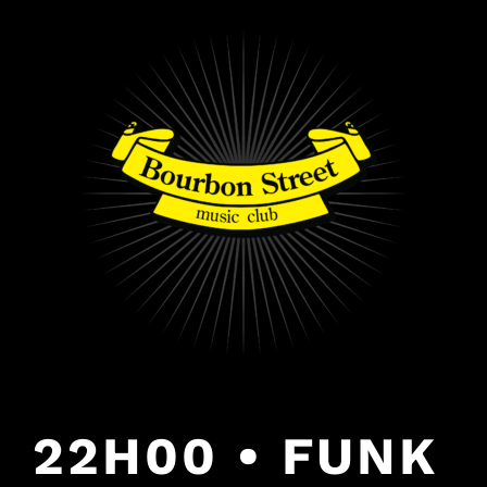
PULAR
PARA
O
CONTEÚDO
22H00 • FUNK