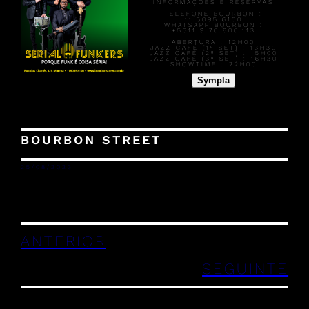
INFORMAÇÕES E RESERVAS
TELEFONE BOURBON :
11.5095.6100
WHATSAPP BOURBON :
+5511.9.70.600.113
ABERTURA :
12H00
JAZZ CAFÉ (1º SET) :
13H30
JAZZ CAFÉ (2º SET) :
15H00
JAZZ CAFÉ (3º SET) :
16H30
SHOWTIME :
22H00
Sympla
BOURBON STREET
25/08/2023
ANTERIOR
SEGUINTE