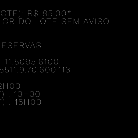
OTE): R$ 85,00
*
LOR DO LOTE SEM AVISO
RESERVAS
11.5095.6100
11.9.70.600.113
2H00
) :
13H30
) :
15H00