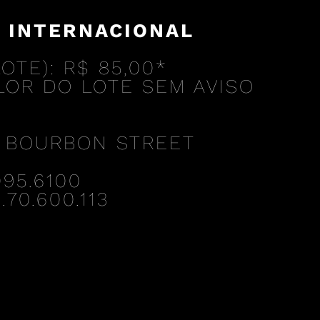
 INTERNACIONAL
OTE):
R$ 85,00*
LOR DO LOTE SEM AVISO
 BOURBON STREET
095.6100
.70.600.113