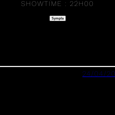
SHOWTIME :
22H00
Sympla
24/04/2