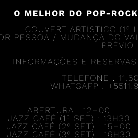
O MELHOR DO POP-ROCK
COUVERT ARTÍSTICO (1º L
OR PESSOA / MUDANÇA DO VA
PRÉVIO
INFORMAÇÕES E RESERVAS
TELEFONE : 11.5
WHATSAPP : +5511.9
ABERTURA :
12H00
JAZZ CAFÉ (1º SET) :
13H30
JAZZ CAFÉ (2º SET) :
15H00
JAZZ CAFÉ (3º SET) :
16H30