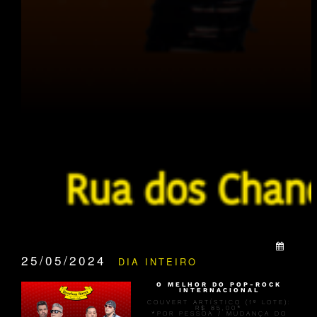
QUANDO:
25/05/2024
DIA INTEIRO
O MELHOR DO POP-ROCK
INTERNACIONAL
COUVERT ARTÍSTICO (1º LOTE):
R$ 85,00*
*POR PESSOA / MUDANÇA DO