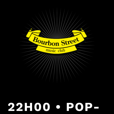
PULAR
PARA
O
CONTEÚDO
22H00 • POP-