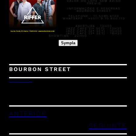
VALOR DO LOTE SEM AVISO
PRÉVIO
INFORMAÇÕES E RESERVAS
BOURBON STREET
TELEFONE : 11.5095.6100
WHATSAPP : +5511.9.70.600.113
ABERTURA :
12H00
JAZZ CAFÉ (1º SET) :
13H30
JAZZ CAFÉ (2º SET) :
15H00
JAZZ CAFÉ (3º SET) :
16H30
SHOWTIME :
22H00
Sympla
BOURBON STREET
24/04/2024
ANTERIOR
SEGUINTE