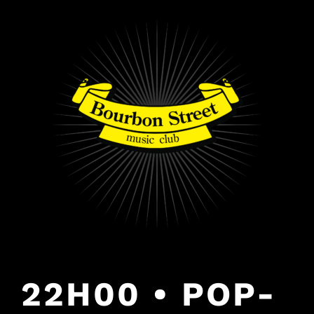
PULAR
PARA
O
CONTEÚDO
22H00 • POP-