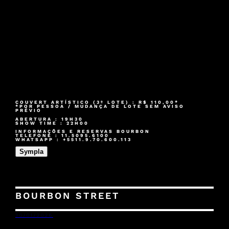
COUVERT ARTÍSTICO (3º LOTE) : R$ 110,00*
*POR PESSOA / MUDANÇA DE LOTE SEM AVISO
PRÉVIO
ABERTURA : 19H30
SHOW TIME : 22H00
INFORMAÇÕES E RESERVAS BOURBON
TELEFONE : 11.5095.6100
WHATSAPP : +5511.9.70.600.113
Sympla
BOURBON STREET
30/01/2026