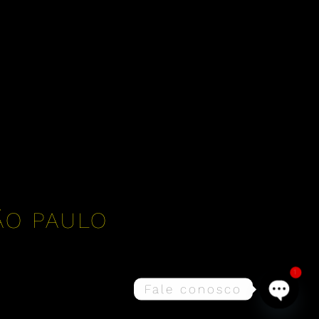
ÃO PAULO
1
Fale conosco
Open