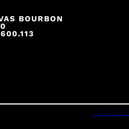
VAS BOURBON
00
600.113
17/01/20