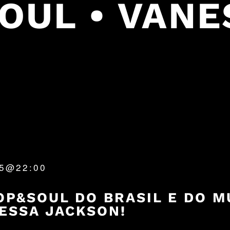
SOUL • VAN
25@22:00
OP&SOUL DO BRASIL E DO M
ESSA JACKSON!