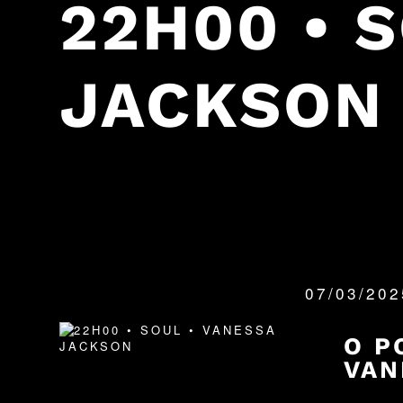
22H00 • 
JACKSON
07/03/20
QUANDO:
O P
VAN