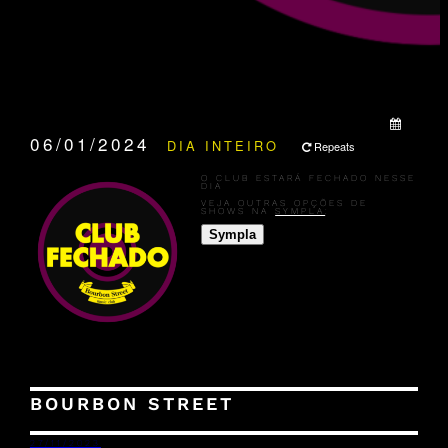
QUANDO:
06/01/2024
DIA INTEIRO
Repeats
O CLUB ESTARÁ FECHADO NESSE
DIA
VEJA OUTRAS OPÇÕES DE
SHOWS NA
SYMPLA
:
Sympla
BOURBON STREET
27/11/2023