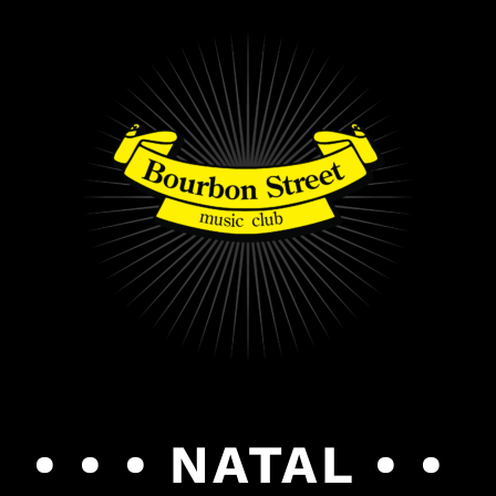
PULAR
PARA
O
CONTEÚDO
• • • NATAL • •