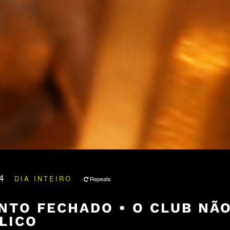
24
DIA INTEIRO
Repeats
NTO FECHADO • O CLUB NÃ
LICO