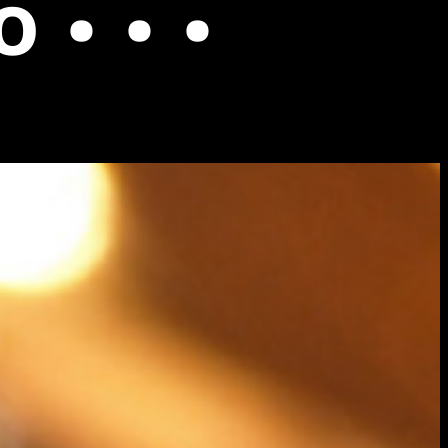
 • • •